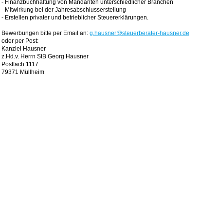
- Finanzbuchhaltung von Mandanten unterschiedlicher Branchen
- Mitwirkung bei der Jahresabschlusserstellung
- Erstellen privater und betrieblicher Steuererklärungen.
Bewerbungen bitte per Email an:
g.hausner@steuerberater-hausner.de
oder per Post:
Kanzlei Hausner
z.Hd.v. Herrn StB Georg Hausner
Postfach 1117
79371 Müllheim